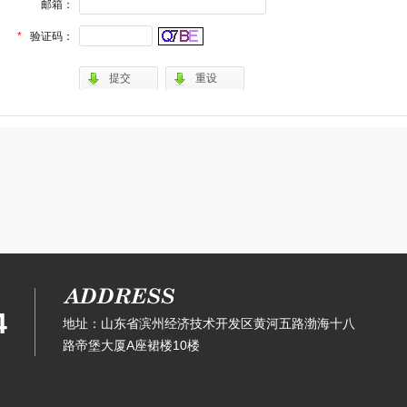
邮箱：
*
验证码：
.
.
提交
重设
1
2
4
地址：山东省滨州经济技术开发区黄河五路渤海十八
路帝堡大厦A座裙楼10楼