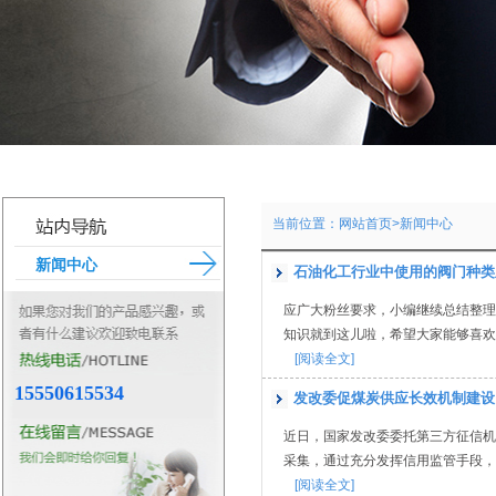
当前位置：
网站首页
>新闻中心
新闻中心
石油化工行业中使用的阀门种类
应广大粉丝要求，小编继续总结整理
知识就到这儿啦，希望大家能够喜欢。
[阅读全文]
15550615534
发改委促煤炭供应长效机制建设
近日，国家发改委委托第三方征信机
采集，通过充分发挥信用监管手段，
[阅读全文]