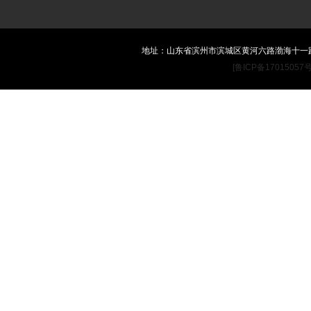
地址：山东省滨州市滨城区黄河六路渤海十一路滨
[鲁ICP备17015057号